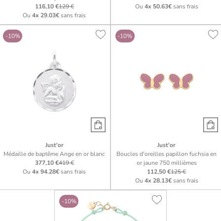
116,10 €
129 €
Ou
4x
50.63€
sans frais
Ou
4x
29.03€
sans frais
-10%
-10%
Just'or
Just'or
Médaille de baptême Ange en or blanc
Boucles d'oreilles papillon fuchsia en
377,10 €
419 €
or jaune 750 millièmes
Ou
4x
94.28€
sans frais
112,50 €
125 €
Ou
4x
28.13€
sans frais
-10%