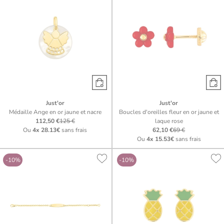
Just'or
Just'or
Médaille Ange en or jaune et nacre
Boucles d'oreilles fleur en or jaune et
112,50 €
125 €
laque rose
Ou
4x
28.13€
sans frais
62,10 €
69 €
Ou
4x
15.53€
sans frais
-10%
-10%