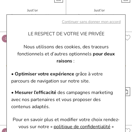
Just'or
Just'or
Gourmette bébé en or blanc
Gourmette Bébé en or jaune
143,10 €
159 €
422,10 €
469 €
Continuer sans donner mon accord
Ou
4x
35.78€
sans frais
Ou
4x
105.53€
sans frais
LE RESPECT DE VOTRE VIE PRIVÉE
-10%
-10%
Nous utilisons des cookies, des traceurs
fonctionnels et d’autres optionnels
pour deux
raisons
:
• Optimiser votre expérience
grâce à votre
parcours de navigation sur notre site.
• Mesurer l’efficacité
des campagnes marketing
avec nos partenaires et vous proposer des
Just'or
Just'or
contenus adaptés.
Gourmette Bébé en or jaune
Gourmette Bébé en or jaune
584,10 €
649 €
413,10 €
459 €
Pour en savoir plus et modifier votre choix rendez-
Ou
4x
146.03€
sans frais
Ou
4x
103.28€
sans frais
vous
sur notre «
politique de confidentialité
»