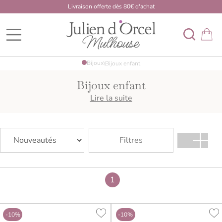
Livraison offerte dès 80€ d'achat
BDK Developpement Mulhouse
Bijoux
\
Bijoux enfant
Bijoux enfant
Pour une naissance, un baptême, une communion ou un
Lire la suite
cadeau symbolique, découvrez des bijoux enfant délicats
et accessibles.
Filtres
1
-10%
-10%