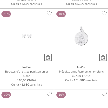
Ou
4x
42.53€
sans frais
Ou
4x
48.38€
sans frais
-10%
-10%
Just'or
Just'or
Boucles d'oreillles papillon en or
Médaille ange Raphael en or blanc
blanc
607,50 €
675 €
166,50 €
185 €
Ou
4x
151.88€
sans frais
Ou
4x
41.63€
sans frais
-10%
-10%