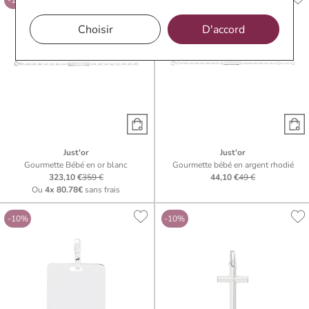
-10%
-10%
Choisir
D'accord
Just'or
Just'or
Gourmette Bébé en or blanc
Gourmette bébé en argent rhodié
323,10 €
359 €
44,10 €
49 €
Ou
4x
80.78€
sans frais
-10%
-10%