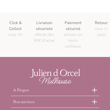
Click &
Livraison
Paiement
Retours
Collect
sécurisée
sécurisé
sous 14
sous 1h
offerte dès
achetez en
jours
80€ d'achat
toute
confiance
A Propos
Nos services