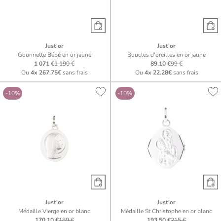
Just'or
Just'or
Gourmette Bébé en or jaune
Boucles d'oreilles en or jaune
1 071 €
1 190 €
89,10 €
99 €
Ou
4x
267.75€
sans frais
Ou
4x
22.28€
sans frais
-10%
-10%
Just'or
Just'or
Médaille Vierge en or blanc
Médaille St Christophe en or blanc
170,10 €
189 €
193,50 €
215 €