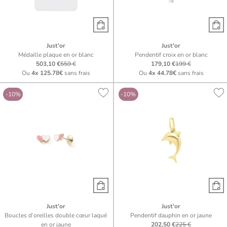
Just'or
Just'or
Médaille plaque en or blanc
Pendentif croix en or blanc
503,10 €
559 €
179,10 €
199 €
Ou
4x
125.78€
sans frais
Ou
4x
44.78€
sans frais
-10%
-10%
Just'or
Just'or
Boucles d’oreilles double cœur laqué
Pendentif dauphin en or jaune
en or jaune
202,50 €
225 €