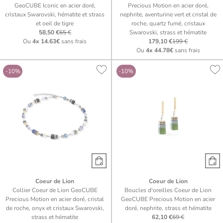
GeoCUBE Iconic en acier doré,
Precious Motion en acier doré,
cristaux Swarovski, hématite et strass
nephrite, aventurine vert et cristal de
et oeil de tigre
roche, quartz fumé, cristaux
58,50 €
65 €
Swarovski, strass et hématite
Ou
4x
14.63€
sans frais
179,10 €
199 €
Ou
4x
44.78€
sans frais
-10%
-10%
Coeur de Lion
Coeur de Lion
Collier Coeur de Lion GeoCUBE
Boucles d'oreilles Coeur de Lion
Precious Motion en acier doré, cristal
GeoCUBE Precious Motion en acier
de roche, onyx et cristaux Swarovski,
doré, nephrite, strass et hématite
strass et hématite
62,10 €
69 €