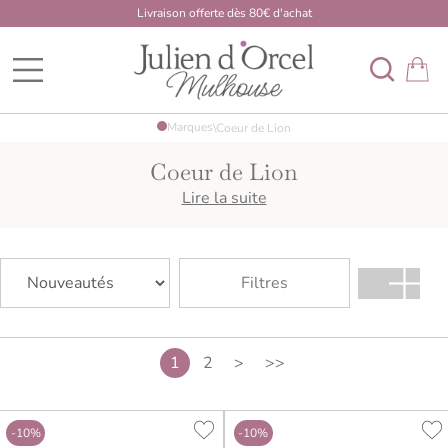
Livraison offerte dès 80€ d'achat
BDK Developpement Mulhouse
Marques
\
Coeur de Lion
Coeur de Lion
Coeur de Lion propose des bijoux colorés et élégants,
Lire la suite
réalisés à la main à partir de pierres naturelles, de
cristaux scintillants et de perles d’eau douce. Faciles à
porter au quotidien comme lors d’occasions plus
Filtres
habillées, les créations de la marque se déclinent en
colliers, bracelets et boucles d’oreilles assortis, pour
composer une parure harmonieuse et lumineuse.
1
2
>
>>
-10%
-10%