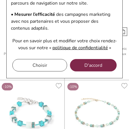
parcours de navigation sur notre site.
• Mesurer l’efficacité
des campagnes marketing
avec nos partenaires et vous proposer des
contenus adaptés.
Pour en savoir plus et modifier votre choix rendez-
Coeur de Lion
Coeur de Lion
vous
sur notre «
politique de confidentialité
»
Bracelet Coeur de Lion GeoCUBE
Collier Coeur de Lion GeoCUBE Iconic
Precious Classic en acier doré, onyx,
Precious en acier, amazonite, cristaux
cristaux Swarovski et strass et
Swarovski et hématite et strass
hématite
170,10 €
189 €
Choisir
D'accord
85,50 €
95 €
Ou
4x
42.53€
sans frais
Ou
4x
21.38€
sans frais
-10%
-10%