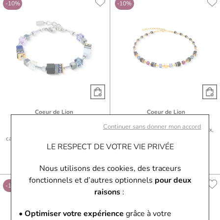
-10%
-10%
Coeur de Lion
Coeur de Lion
Bracelet Coeur de Lion GeoCUBE
Collier Coeur de Lion GeoCUBE
Continuer sans donner mon accord
Precious Motion en acier doré,
Precious Classic en acier doré, onyx,
calcédoine, sodalite et onyx, cristaux
cristaux Swarovski et strass et
LE RESPECT DE VOTRE VIE PRIVÉE
Swarovski, strass et hématite
hématite
85,50 €
95 €
170,10 €
189 €
Ou
4x
21.38€
sans frais
Ou
4x
42.53€
sans frais
Nous utilisons des cookies, des traceurs
fonctionnels et d’autres optionnels
pour deux
-10%
-10%
raisons
:
• Optimiser votre expérience
grâce à votre