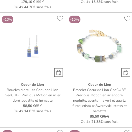
179,10 €
199 €
Ou
4x
15.53€
sans frais
Ou
4x
44.78€
sans frais
-10%
-10%
Coeur de Lion
Coeur de Lion
Boucles d'oreilles Coeur de Lion
Bracelet Coeur de Lion GeoCUBE
GeoCUBE Precious Motion en acier
Precious Motion en acier doré,
doré, sodalite et hématite
nephrite, aventurine vert et quartz
58,50 €
65 €
fumé, cristaux Swarovski, strass et
Ou
4x
14.63€
sans frais
hématite
85,50 €
95 €
Ou
4x
21.38€
sans frais