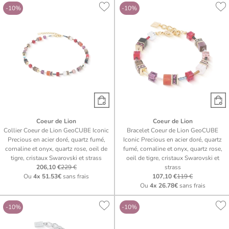
-10%
-10%
Coeur de Lion
Coeur de Lion
Collier Coeur de Lion GeoCUBE Iconic
Bracelet Coeur de Lion GeoCUBE
Precious en acier doré, quartz fumé,
Iconic Precious en acier doré, quartz
cornaline et onyx, quartz rose, oeil de
fumé, cornaline et onyx, quartz rose,
tigre, cristaux Swarovski et strass
oeil de tigre, cristaux Swarovski et
206,10 €
229 €
strass
Ou
4x
51.53€
sans frais
107,10 €
119 €
Ou
4x
26.78€
sans frais
-10%
-10%