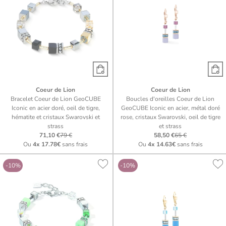
Coeur de Lion
Coeur de Lion
Bracelet Coeur de Lion GeoCUBE
Boucles d'oreilles Coeur de Lion
Iconic en acier doré, oeil de tigre,
GeoCUBE Iconic en acier, métal doré
hématite et cristaux Swarovski et
rose, cristaux Swarovski, oeil de tigre
strass
et strass
71,10 €
79 €
58,50 €
65 €
Ou
4x
17.78€
sans frais
Ou
4x
14.63€
sans frais
-10%
-10%