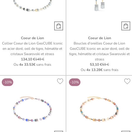
Coeur de Lion
Coeur de Lion
Collier Coeur de Lion GeoCUBE Iconic
Boucles d'oreilles Coeur de Lion
en acier doré, oeil de tigre, hématite et
GeoCUBE Iconic en acier doré, oeil de
cristaux Swarovski et strass
tigre, hématite et cristaux Swarovski et
134,10 €
149 €
strass
Ou
4x
33.53€
sans frais
53,10 €
59 €
Ou
4x
13.28€
sans frais
-10%
-10%