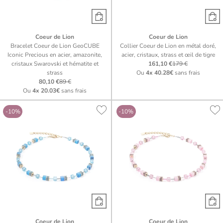
Coeur de Lion
Coeur de Lion
Bracelet Coeur de Lion GeoCUBE
Collier Coeur de Lion en métal doré,
Iconic Precious en acier, amazonite,
acier, cristaux, strass et œil de tigre
cristaux Swarovski et hématite et
161,10 €
179 €
strass
Ou
4x
40.28€
sans frais
80,10 €
89 €
Ou
4x
20.03€
sans frais
-10%
-10%
Coeur de Lion
Coeur de Lion