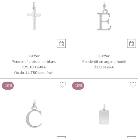
Just'or
Just'or
Pendentif croix en or blanc
Pendentif en argent rhodié
179,10 €
199 €
22,50 €
25 €
Ou
4x
44.78€
sans frais
-10%
-10%