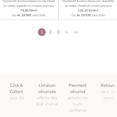
Pendentif Andrea Marazzini My Heart
Pendentif Andréa Marazzini Stalattite
en métal argenté et cristaux précieux
en métal rhodié et cristal précieux
75,60 €
84 €
116,10 €
129 €
Ou
4x
18.90€
sans frais
Ou
4x
29.03€
sans frais
1
2
3
>
>>
Click &
Livraison
Paiement
Retours
Collect
sécurisée
sécurisé
sous 14
sous 1h
offerte dès
achetez en
jours
80€ d'achat
toute
confiance