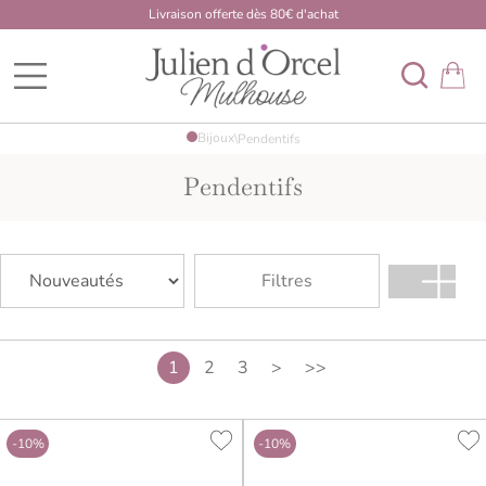
Livraison offerte dès 80€ d'achat
BDK Developpement Mulhouse
Bijoux
\
Pendentifs
Pendentifs
Filtres
1
2
3
>
>>
-10%
-10%