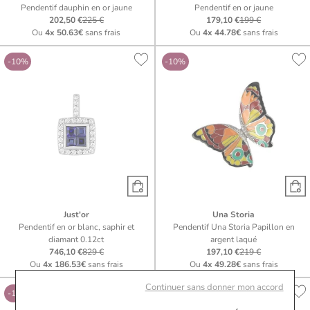
Pendentif dauphin en or jaune
Pendentif en or jaune
202,50 €
225 €
179,10 €
199 €
Ou
4x
50.63€
sans frais
Ou
4x
44.78€
sans frais
-10%
-10%
Just'or
Una Storia
Pendentif en or blanc, saphir et
Pendentif Una Storia Papillon en
diamant 0.12ct
argent laqué
746,10 €
829 €
197,10 €
219 €
Ou
4x
186.53€
sans frais
Ou
4x
49.28€
sans frais
Continuer sans donner mon accord
-10%
-10%