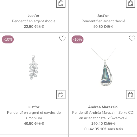
Just'or
Just'or
Pendentif en argent rhodié
Pendentif en argent rhodié
22,50 €
25 €
40,50 €
45 €
-10%
-10%
Just'or
Andrea Marazzini
Pendentif en argent et oxydes de
Pendentif Andréa Marazzini Spike CDI
zirconium
en acier et cristaux Swarovski
40,50 €
45 €
140,40 €
156 €
Ou
4x
35.10€
sans frais