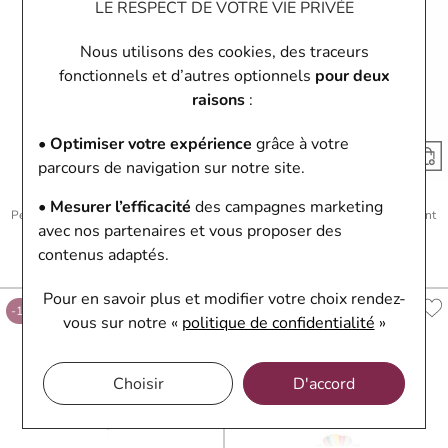
LE RESPECT DE VOTRE VIE PRIVÉE
Nous utilisons des cookies, des traceurs
fonctionnels et d’autres optionnels
pour deux
raisons
:
• Optimiser votre expérience
grâce à votre
parcours de navigation sur notre site.
Una Storia
Una Storia
• Mesurer l’efficacité
des campagnes marketing
Pendentif Una Storia Aztec en argent
Pendentif Una Storia Siena en argent
avec nos partenaires et vous proposer des
laqué et oxydes de zirconium
laqué
139,50 €
155 €
152,10 €
169 €
contenus adaptés.
Ou
4x
34.88€
sans frais
Ou
4x
38.03€
sans frais
Pour en savoir plus et modifier votre choix rendez-
-10%
-10%
vous
sur notre «
politique de confidentialité
»
Choisir
D'accord