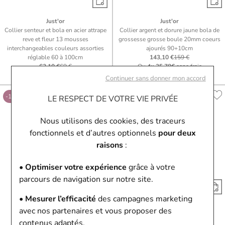
Just'or
Just'or
Collier senteur et bola en acier attrape
Collier argent et dorure jaune bola de
reve et fleur 13 mousses
grossesse grosse boule 20mm coeurs
interchangeables couleurs assorties
ajourés 90+10cm
réglable 60 à 100cm
143,10 €
159 €
62,10 €
69 €
Ou
4x
35.78€
sans frais
Ou
4x
15.53€
sans frais
Continuer sans donner mon accord
-10%
-10%
LE RESPECT DE VOTRE VIE PRIVÉE
Nous utilisons des cookies, des traceurs
fonctionnels et d’autres optionnels
pour deux
raisons
:
• Optimiser votre expérience
grâce à votre
parcours de navigation sur notre site.
• Mesurer l’efficacité
des campagnes marketing
Just'or
Just'or
avec nos partenaires et vous proposer des
Collier coeur en argent rhodié et
Collier en plaqué or et oxyde de
contenus adaptés.