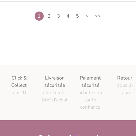
1
2
3
4
5
>
>>
Click &
Livraison
Paiement
Retours
Collect
sécurisée
sécurisé
sous 14
sous 1h
offerte dès
achetez en
jours
80€ d'achat
toute
confiance