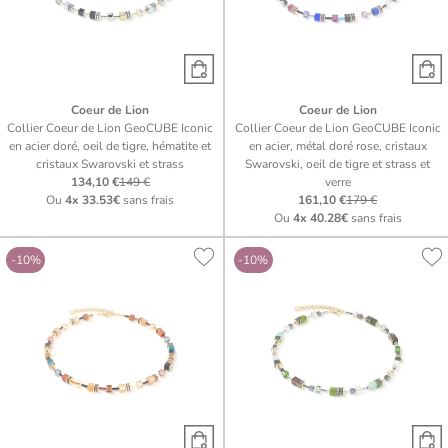
Coeur de Lion
Coeur de Lion
Collier Coeur de Lion GeoCUBE Iconic
Collier Coeur de Lion GeoCUBE Iconic
en acier doré, oeil de tigre, hématite et
en acier, métal doré rose, cristaux
cristaux Swarovski et strass
Swarovski, oeil de tigre et strass et
134,10 €
149 €
verre
Ou
4x
33.53€
sans frais
161,10 €
179 €
Ou
4x
40.28€
sans frais
-10%
-10%