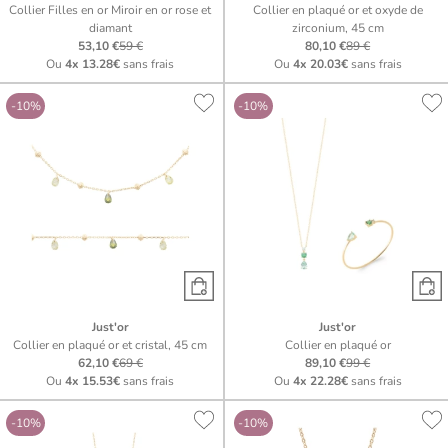
Collier Filles en or Miroir en or rose et
Collier en plaqué or et oxyde de
diamant
zirconium, 45 cm
53,10 €
59 €
80,10 €
89 €
Ou
4x
13.28€
sans frais
Ou
4x
20.03€
sans frais
-10%
-10%
Just'or
Just'or
Collier en plaqué or et cristal, 45 cm
Collier en plaqué or
62,10 €
69 €
89,10 €
99 €
Ou
4x
15.53€
sans frais
Ou
4x
22.28€
sans frais
-10%
-10%