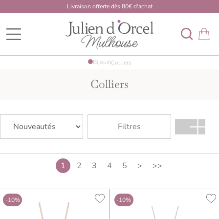
Livraison offerte dès 80€ d'achat
BDK Developpement Mulhouse
Bijoux
\
Colliers
Colliers
Filtres
1
2
3
4
5
>
>>
-10%
-10%