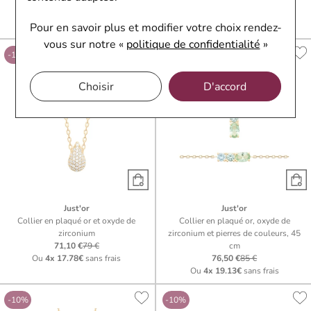
oxydes de zirconium
zirconium
80,10 €
89 €
98,10 €
109 €
Pour en savoir plus et modifier votre choix rendez-
Ou
4x
20.03€
sans frais
Ou
4x
24.53€
sans frais
vous
sur notre «
politique de confidentialité
»
-10%
-10%
Choisir
D'accord
Just'or
Just'or
Collier en plaqué or et oxyde de
Collier en plaqué or, oxyde de
zirconium
zirconium et pierres de couleurs, 45
71,10 €
79 €
cm
Ou
4x
17.78€
sans frais
76,50 €
85 €
Ou
4x
19.13€
sans frais
-10%
-10%