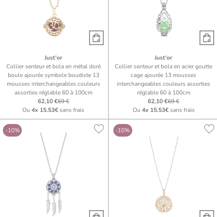
Just'or
Just'or
Collier senteur et bola en métal doré
Collier senteur et bola en acier goutte
boule ajourée symbole boudiste 13
cage ajourée 13 mousses
mousses interchangeables couleurs
interchangeables couleurs assorties
assorties réglable 60 à 100cm
réglable 60 à 100cm
62,10 €
69 €
62,10 €
69 €
Ou
4x
15.53€
sans frais
Ou
4x
15.53€
sans frais
-10%
-10%