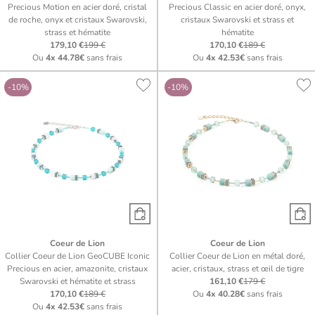
Precious Motion en acier doré, cristal
Precious Classic en acier doré, onyx,
de roche, onyx et cristaux Swarovski,
cristaux Swarovski et strass et
strass et hématite
hématite
179,10 €
199 €
170,10 €
189 €
Ou
4x
44.78€
sans frais
Ou
4x
42.53€
sans frais
-10%
-10%
Coeur de Lion
Coeur de Lion
Collier Coeur de Lion GeoCUBE Iconic
Collier Coeur de Lion en métal doré,
Precious en acier, amazonite, cristaux
acier, cristaux, strass et œil de tigre
Swarovski et hématite et strass
161,10 €
179 €
170,10 €
189 €
Ou
4x
40.28€
sans frais
Ou
4x
42.53€
sans frais