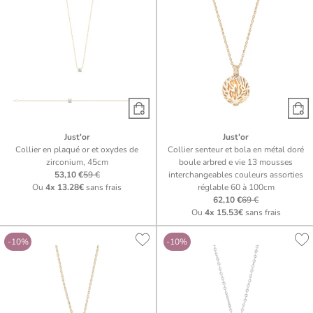
Just'or
Just'or
Collier en plaqué or et oxydes de
Collier senteur et bola en métal doré
zirconium, 45cm
boule arbred e vie 13 mousses
53,10 €
59 €
interchangeables couleurs assorties
Ou
4x
13.28€
sans frais
réglable 60 à 100cm
62,10 €
69 €
Ou
4x
15.53€
sans frais
-10%
-10%