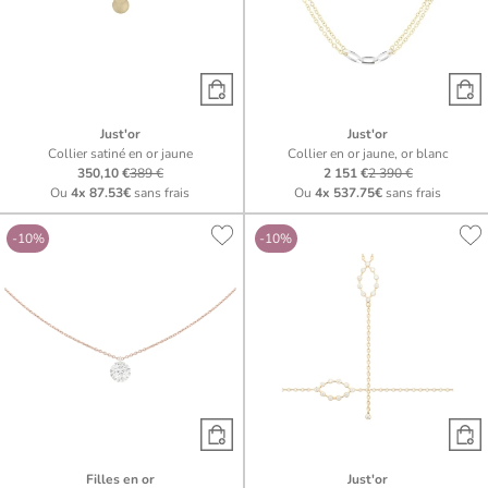
Just'or
Just'or
Collier satiné en or jaune
Collier en or jaune, or blanc
350,10 €
389 €
2 151 €
2 390 €
Ou
4x
87.53€
sans frais
Ou
4x
537.75€
sans frais
-10%
-10%
Filles en or
Just'or