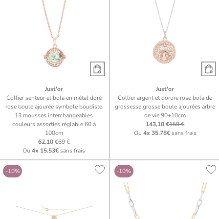
Just'or
Just'or
Collier senteur et bola en métal doré
Collier argent et dorure rose bola de
rose boule ajourée symbole boudiste
grossesse grosse boule ajourées arbre
13 mousses interchangeables
de vie 90+10cm
couleurs assorties réglable 60 à
143,10 €
159 €
100cm
Ou
4x
35.78€
sans frais
62,10 €
69 €
Ou
4x
15.53€
sans frais
-10%
-10%