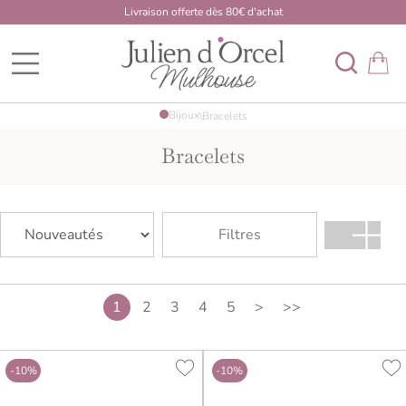
Livraison offerte dès 80€ d'achat
BDK Developpement Mulhouse
Bijoux
\
Bracelets
Bracelets
Filtres
1
2
3
4
5
>
>>
-10%
-10%