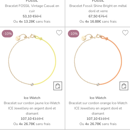
FOSSIL
FOSSIL
Bracelet FOSSIL Vintage Casual en
Bracelet Fossil Shine Bright en métal
cuir
doré et verre
53,10 €
59 €
67,50 €
75 €
Ou
4x
13.28€
sans frais
Ou
4x
16.88€
sans frais
-10%
-10%
Ice-Watch
Ice-Watch
Bracelet sur cordon jaune Ice-Watch
Bracelet sur cordon orange Ice-Watch
ICE Jewellery en argent doré et
ICE Jewellery en argent doré et
diamant
diamant
107,10 €
119 €
107,10 €
119 €
Ou
4x
26.78€
sans frais
Ou
4x
26.78€
sans frais