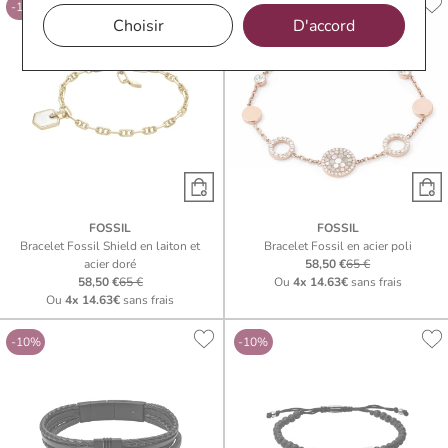
-10%
-10%
Choisir
D'accord
FOSSIL
FOSSIL
Bracelet Fossil Shield en laiton et
Bracelet Fossil en acier poli
acier doré
58,50 €
65 €
58,50 €
65 €
Ou
4x
14.63€
sans frais
Ou
4x
14.63€
sans frais
-10%
-10%