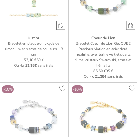
Just'or
Coeur de Lion
Bracelet en plaqué or, oxyde de
Bracelet Coeur de Lion GeoCUBE
zirconium et pierres de couleurs, 18
Precious Motion en acier doré,
cm
nephrite, aventurine vert et quartz
53,10 €
59 €
fumé, cristaux Swarovski, strass et
Ou
4x
13.28€
sans frais
hématite
85,50 €
95 €
Ou
4x
21.38€
sans frais
-10%
-10%