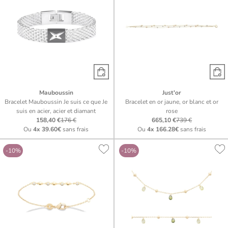
Mauboussin
Just'or
Bracelet Mauboussin Je suis ce que Je
Bracelet en or jaune, or blanc et or
suis en acier, acier et diamant
rose
158,40 €
176 €
665,10 €
739 €
Ou
4x
39.60€
sans frais
Ou
4x
166.28€
sans frais
-10%
-10%