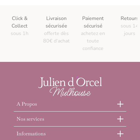
Click &
Livraison
Paiement
Retours
Collect
sécurisée
sécurisé
sous 14
sous 1h
offerte dès
achetez en
jours
80€ d'achat
toute
confiance
A Propos
Nos services
Informations