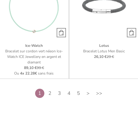
Ice-Watch
Lotus
Bracelet sur cordon vert néeon Ice-
Bracelet Lotus Men Basic
Watch ICE Jewellery en argent et
26,10 €
29 €
diamant
89,10 €
99 €
Ou
4x
22.28€
sans frais
1
2
3
4
5
>
>>