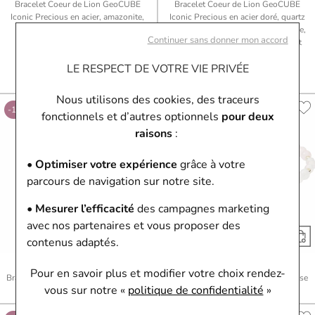
Bracelet Coeur de Lion GeoCUBE
Bracelet Coeur de Lion GeoCUBE
Iconic Precious en acier, amazonite,
Iconic Precious en acier doré, quartz
cristaux Swarovski et hématite et
fumé, cornaline et onyx, quartz rose,
Continuer sans donner mon accord
strass
oeil de tigre, cristaux Swarovski et
80,10 €
89 €
strass
LE RESPECT DE VOTRE VIE PRIVÉE
Ou
4x
20.03€
sans frais
107,10 €
119 €
Ou
4x
26.78€
sans frais
Nous utilisons des cookies, des traceurs
-10%
-10%
fonctionnels et d’autres optionnels
pour deux
raisons
:
• Optimiser votre expérience
grâce à votre
parcours de navigation sur notre site.
• Mesurer l’efficacité
des campagnes marketing
avec nos partenaires et vous proposer des
contenus adaptés.
FOSSIL
FOSSIL
Pour en savoir plus et modifier votre choix rendez-
Bracelet FOSSIL en cuir marron tressé
Bracelet Fossil en acier et quartz rose
vous
sur notre «
politique de confidentialité
»
40,50 €
45 €
35,10 €
39 €