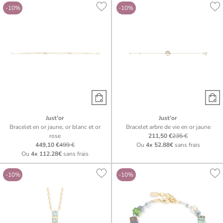
-10%
-10%
Just'or
Just'or
Bracelet en or jaune, or blanc et or
Bracelet arbre de vie en or jaune
rose
211,50 €
235 €
449,10 €
499 €
Ou
4x
52.88€
sans frais
Ou
4x
112.28€
sans frais
-10%
-10%