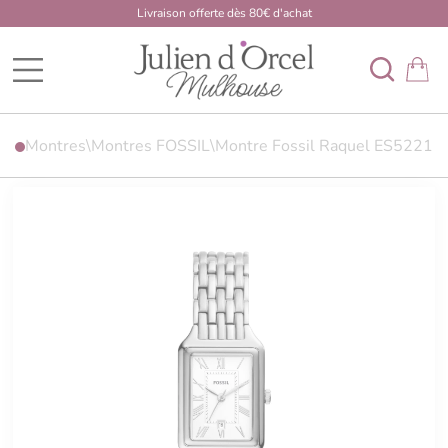
Livraison offerte dès 80€ d'achat
BDK Developpement Mulhouse
Montres
\
Montres FOSSIL
\
Montre Fossil Raquel ES5221