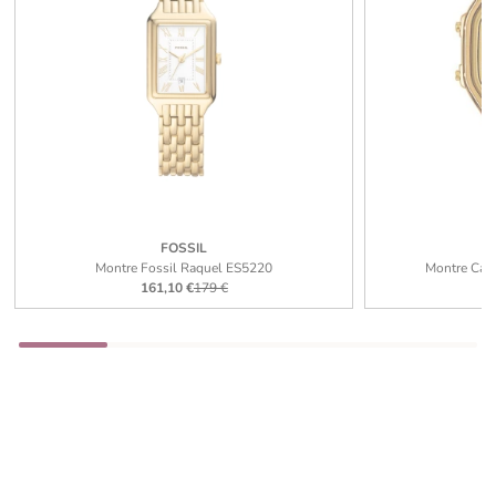
FOSSIL
Montre Fossil Raquel ES5220
Montre Cas
161,10 €
179 €
5