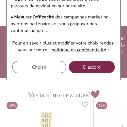
Référence
ES5221
parcours de navigation sur notre site.
• Mesurer l’efficacité
des campagnes marketing
avec nos partenaires et vous proposer des
contenus adaptés.
Click &
Livraison
Paiement
Retours
Pour en savoir plus et modifier votre choix rendez-
Collect
sécurisée
sécurisé
sous 14
vous
sur notre «
politique de confidentialité
»
sous 1h
offerte dès
achetez en
jours
80€ d'achat
toute
confiance
Choisir
D'accord
Vous aimerez aussi
-10%
-10%