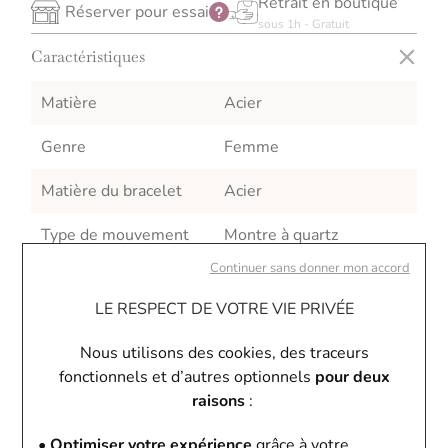
Retrait en boutique
Réserver pour essai
sous 1h - Gratuit
Caractéristiques
Matière
Acier
Genre
Femme
Matière du bracelet
Acier
Type de mouvement
Montre à quartz
Continuer sans donner mon accord
Style
Classique
LE RESPECT DE VOTRE VIE PRIVÉE
Fonctions
Date
Nous utilisons des cookies, des traceurs
Taille du boîtier
23mm
fonctionnels et d’autres optionnels
pour deux
raisons
:
Garantie
24 mois
• Optimiser votre expérience
grâce à votre