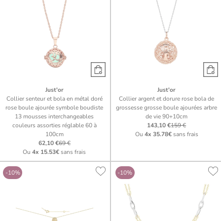
Just'or
Just'or
Collier senteur et bola en métal doré
Collier argent et dorure rose bola de
rose boule ajourée symbole boudiste
grossesse grosse boule ajourées arbre
13 mousses interchangeables
de vie 90+10cm
couleurs assorties réglable 60 à
143,10 €
159 €
100cm
Ou
4x
35.78€
sans frais
62,10 €
69 €
Ou
4x
15.53€
sans frais
-10%
-10%