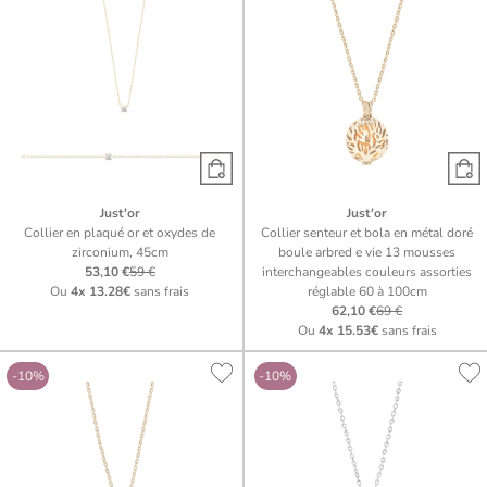
Just'or
Just'or
Collier en plaqué or et oxydes de
Collier senteur et bola en métal doré
zirconium, 45cm
boule arbred e vie 13 mousses
53,10 €
59 €
interchangeables couleurs assorties
Ou
4x
13.28€
sans frais
réglable 60 à 100cm
62,10 €
69 €
Ou
4x
15.53€
sans frais
-10%
-10%