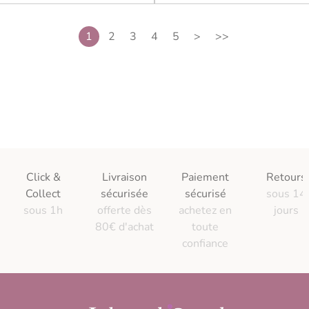
1
2
3
4
5
>
>>
Click &
Livraison
Paiement
Retours
Collect
sécurisée
sécurisé
sous 14
sous 1h
offerte dès
achetez en
jours
80€ d'achat
toute
confiance