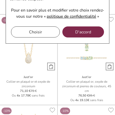
oxydes de zirconium
zirconium
80,10 €
89 €
98,10 €
109 €
Pour en savoir plus et modifier votre choix rendez-
Ou
4x
20.03€
sans frais
Ou
4x
24.53€
sans frais
vous
sur notre «
politique de confidentialité
»
-10%
-10%
Choisir
D'accord
Just'or
Just'or
Collier en plaqué or et oxyde de
Collier en plaqué or, oxyde de
zirconium
zirconium et pierres de couleurs, 45
71,10 €
79 €
cm
Ou
4x
17.78€
sans frais
76,50 €
85 €
Ou
4x
19.13€
sans frais
-10%
-10%