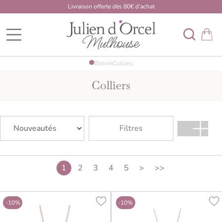
Livraison offerte dès 80€ d'achat
BDK Developpement Mulhouse
Bijoux
\
Colliers
Colliers
Filtres
1
2
3
4
5
>
>>
-10%
-10%