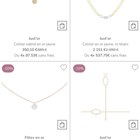
Just'or
Just'or
Collier satiné en or jaune
Collier en or jaune, or blanc
350,10 €
389 €
2 151 €
2 390 €
Ou
4x
87.53€
sans frais
Ou
4x
537.75€
sans frais
-10%
-10%
Filles en or
Just'or