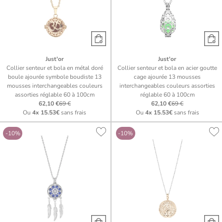
Just'or
Just'or
Collier senteur et bola en métal doré
Collier senteur et bola en acier goutte
boule ajourée symbole boudiste 13
cage ajourée 13 mousses
mousses interchangeables couleurs
interchangeables couleurs assorties
assorties réglable 60 à 100cm
réglable 60 à 100cm
62,10 €
69 €
62,10 €
69 €
Ou
4x
15.53€
sans frais
Ou
4x
15.53€
sans frais
-10%
-10%