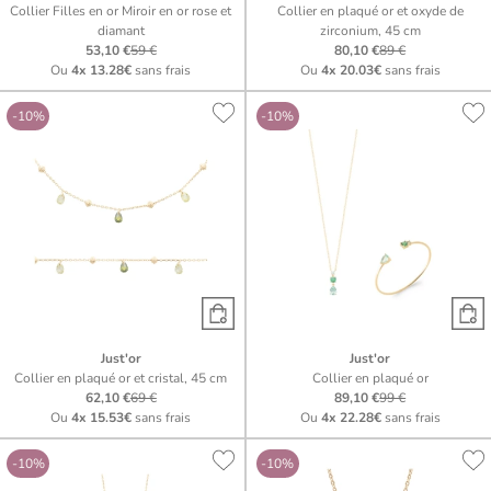
Collier Filles en or Miroir en or rose et
Collier en plaqué or et oxyde de
diamant
zirconium, 45 cm
53,10 €
59 €
80,10 €
89 €
Ou
4x
13.28€
sans frais
Ou
4x
20.03€
sans frais
-10%
-10%
Just'or
Just'or
Collier en plaqué or et cristal, 45 cm
Collier en plaqué or
62,10 €
69 €
89,10 €
99 €
Ou
4x
15.53€
sans frais
Ou
4x
22.28€
sans frais
-10%
-10%