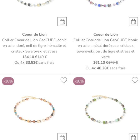
Coeur de Lion
Coeur de Lion
Collier Coeur de Lion GeoCUBE Iconic
Collier Coeur de Lion GeoCUBE Iconic
en acier doré, oeil de tigre, hématite et
en acier, métal doré rose, cristaux
cristaux Swarovski et strass
Swarovski, oeil de tigre et strass et
134,10 €
149 €
verre
Ou
4x
33.53€
sans frais
161,10 €
179 €
Ou
4x
40.28€
sans frais
-10%
-10%