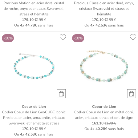
Precious Motion en acier doré, cristal
Precious Classic en acier doré, onyx,
de roche, onyx et cristaux Swarovski,
cristaux Swarovski et strass et
strass et hématite
hématite
179,10 €
199 €
170,10 €
189 €
Ou
4x
44.78€
sans frais
Ou
4x
42.53€
sans frais
-10%
-10%
Coeur de Lion
Coeur de Lion
Collier Coeur de Lion GeoCUBE Iconic
Collier Coeur de Lion en métal doré,
Precious en acier, amazonite, cristaux
acier, cristaux, strass et œil de tigre
Swarovski et hématite et strass
161,10 €
179 €
170,10 €
189 €
Ou
4x
40.28€
sans frais
Ou
4x
42.53€
sans frais