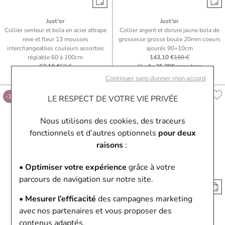
Just'or
Just'or
Collier senteur et bola en acier attrape
Collier argent et dorure jaune bola de
reve et fleur 13 mousses
grossesse grosse boule 20mm coeurs
interchangeables couleurs assorties
ajourés 90+10cm
réglable 60 à 100cm
143,10 €
159 €
62,10 €
69 €
Ou
4x
35.78€
sans frais
Ou
4x
15.53€
sans frais
Continuer sans donner mon accord
-10%
-10%
LE RESPECT DE VOTRE VIE PRIVÉE
Nous utilisons des cookies, des traceurs
fonctionnels et d’autres optionnels
pour deux
raisons
:
• Optimiser votre expérience
grâce à votre
parcours de navigation sur notre site.
• Mesurer l’efficacité
des campagnes marketing
Just'or
Just'or
avec nos partenaires et vous proposer des
Collier coeur en argent rhodié et
Collier en plaqué or et oxyde de
contenus adaptés.