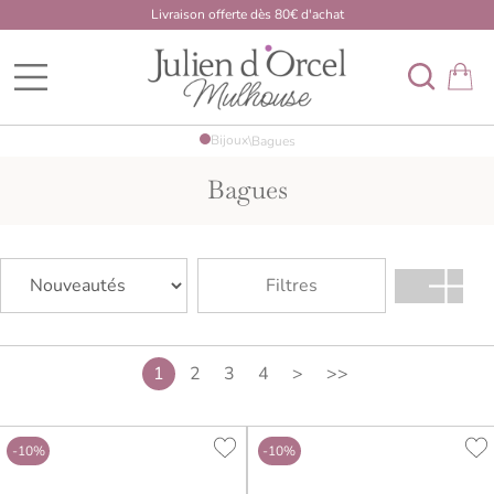
Livraison offerte dès 80€ d'achat
BDK Developpement Mulhouse
Bijoux
\
Bagues
Bagues
Filtres
1
2
3
4
>
>>
-10%
-10%