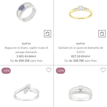
Just'or
Just'or
Bague en or blanc, saphir ovale et
Solitaire en or jaune et diamants de
pavage diamants
0.07ct
2 601 €
2 890 €
827,10 €
919 €
Ou
4x
650.25€
sans frais
Ou
4x
206.78€
sans frais
-10%
-10%