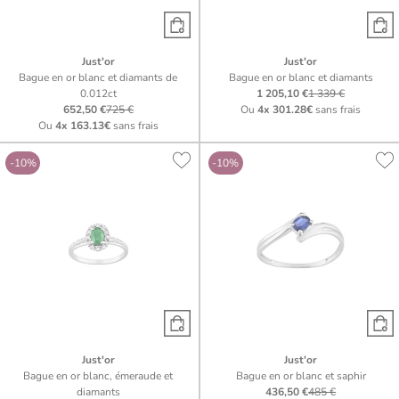
Just'or
Just'or
Bague en or blanc et diamants de
Bague en or blanc et diamants
0.012ct
1 205,10 €
1 339 €
652,50 €
725 €
Ou
4x
301.28€
sans frais
Ou
4x
163.13€
sans frais
-10%
-10%
Just'or
Just'or
Bague en or blanc, émeraude et
Bague en or blanc et saphir
diamants
436,50 €
485 €