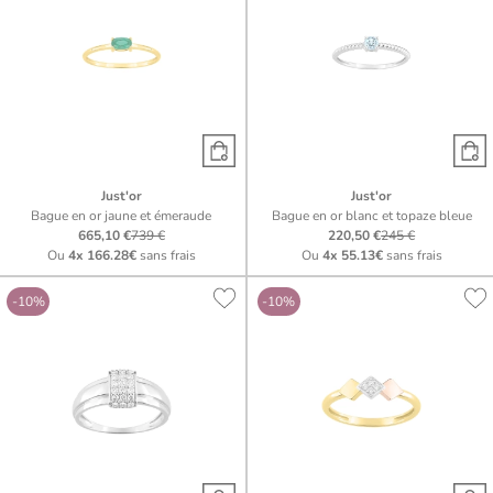
Just'or
Just'or
Bague en or jaune et émeraude
Bague en or blanc et topaze bleue
665,10 €
739 €
220,50 €
245 €
Ou
4x
166.28€
sans frais
Ou
4x
55.13€
sans frais
-10%
-10%