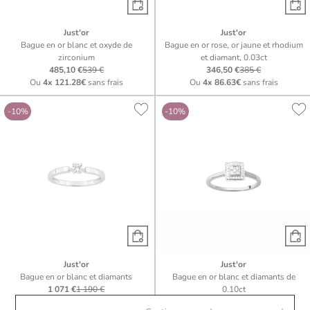
Just'or
Just'or
Bague en or blanc et oxyde de
Bague en or rose, or jaune et rhodium
zirconium
et diamant, 0.03ct
485,10 €
539 €
346,50 €
385 €
Ou
4x
121.28€
sans frais
Ou
4x
86.63€
sans frais
-10%
-10%
Just'or
Just'or
Bague en or blanc et diamants
Bague en or blanc et diamants de
1 071 €
1 190 €
0.10ct
Ou
4x
267.75€
sans frais
1 071 €
1 190 €