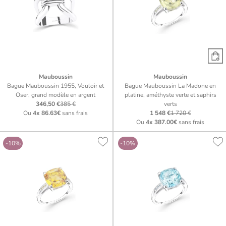
Mauboussin
Mauboussin
Bague Mauboussin 1955, Vouloir et
Bague Mauboussin La Madone en
Oser, grand modèle en argent
platine, améthyste verte et saphirs
346,50 €
385 €
verts
Ou
4x
86.63€
sans frais
1 548 €
1 720 €
Ou
4x
387.00€
sans frais
-10%
-10%