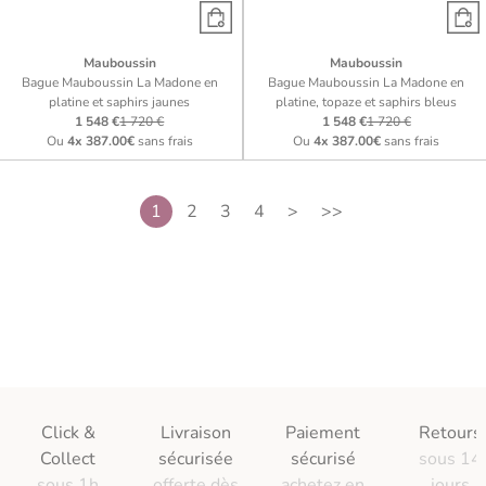
Mauboussin
Mauboussin
Bague Mauboussin La Madone en
Bague Mauboussin La Madone en
platine et saphirs jaunes
platine, topaze et saphirs bleus
1 548 €
1 720 €
1 548 €
1 720 €
Ou
4x
387.00€
sans frais
Ou
4x
387.00€
sans frais
1
2
3
4
>
>>
Click &
Livraison
Paiement
Retours
Collect
sécurisée
sécurisé
sous 14
sous 1h
offerte dès
achetez en
jours