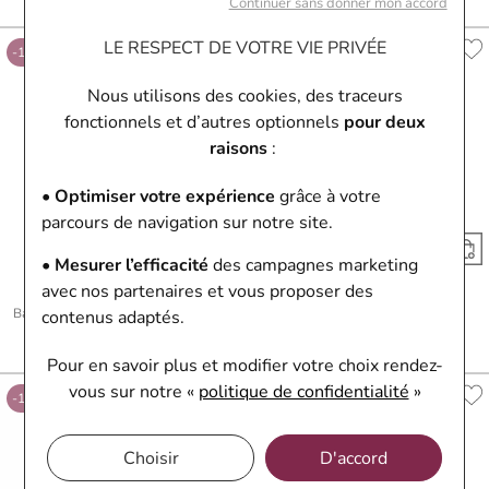
Continuer sans donner mon accord
Ou
4x
267.75€
sans frais
LE RESPECT DE VOTRE VIE PRIVÉE
-10%
-10%
Nous utilisons des cookies, des traceurs
fonctionnels et d’autres optionnels
pour deux
raisons
:
• Optimiser votre expérience
grâce à votre
parcours de navigation sur notre site.
• Mesurer l’efficacité
des campagnes marketing
avec nos partenaires et vous proposer des
Just'or
Just'or
Bague en or blanc et diamant, 0.20ct
Bague en or blanc et diamant
contenus adaptés.
1 151,10 €
1 279 €
1 529,10 €
1 699 €
Ou
4x
287.78€
sans frais
Ou
4x
382.28€
sans frais
Pour en savoir plus et modifier votre choix rendez-
vous
sur notre «
politique de confidentialité
»
-10%
-10%
Choisir
D'accord