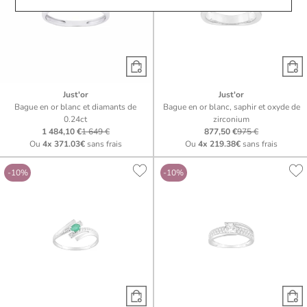
Just'or
Just'or
Bague en or blanc et diamants de
Bague en or blanc, saphir et oxyde de
0.24ct
zirconium
1 484,10 €
1 649 €
877,50 €
975 €
Ou
4x
371.03€
sans frais
Ou
4x
219.38€
sans frais
-10%
-10%