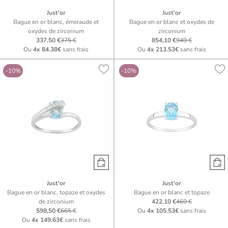
Just'or
Just'or
Bague en or blanc, émeraude et
Bague en or blanc et oxydes de
oxydes de zirconium
zirconium
337,50 €
375 €
854,10 €
949 €
Ou
4x
84.38€
sans frais
Ou
4x
213.53€
sans frais
-10%
-10%
Just'or
Just'or
Bague en or blanc, topaze et oxydes
Bague en or blanc et topaze
de zirconium
422,10 €
469 €
598,50 €
665 €
Ou
4x
105.53€
sans frais
Ou
4x
149.63€
sans frais